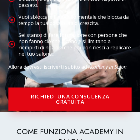
passato.
Vuoi sbloccare il modello mentale che blocca da
tempo la tua possibilità di crescita.
Sei stanco di fare formazione con persone che
non fanno ciò che dicono e si limitano a
riempirti di nozioni che poi non riesci a replicare
nel tuo salone..
Allora dovresti iscriverti subito ad
Academy in Salon
.
RICHIEDI UNA CONSULENZA
GRATUITA
COME FUNZIONA ACADEMY IN