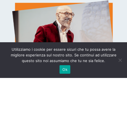
Utilizziamo i cookie per essere sicuri che tu possa avere la
migliore esperienza sul nostro sito. Se continui ad utilizzare
questo sito noi assumiamo che tu ne sia felice.
Ok
4. DOMANDE DIRETTE
Questo è forse l’elemento più forte a
disposizione dell’Accademia.
I video, i webinar ed il gruppo sono già
strumenti che ti permetteranno di far decollare
la tua attività.