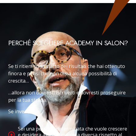
PERCHÉ SCEGLIERE ACADEMY IN SALON?
Se ti ritieni soddisfatto dei risultati che hai ottenuto
finora e pensi che non ci sia alcuna possibilità di
crescita…
…allora non dovresti iscriverti e dovresti proseguire
per la tua strada.
Se invece:
Sei una persona determinata che vuole crescere
e desidera agire in maniera diversa rispetto al