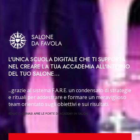
L'UNICA SCUOLA DIGITALE CHE TI SUPPORTA
NEL CREARE LA TUA ACCADEMIA ALL'INTERNO
DEL TUO SALONE...
...grazie al sistema F.A.R.E. un condensato di strategie
e rituali per addestrare e formare un meraviglioso
team orientato sugli obiettivi e sui risultati.
RENATO GERVASI APRE LE PORTE DI ACADEMY IN SALON